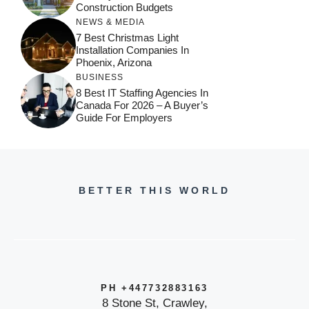
Construction Budgets
NEWS & MEDIA
7 Best Christmas Light
Installation Companies In
Phoenix, Arizona
BUSINESS
8 Best IT Staffing Agencies In
Canada For 2026 – A Buyer’s
Guide For Employers
BETTER THIS WORLD
PH +447732883163
8 Stone St, Crawley,