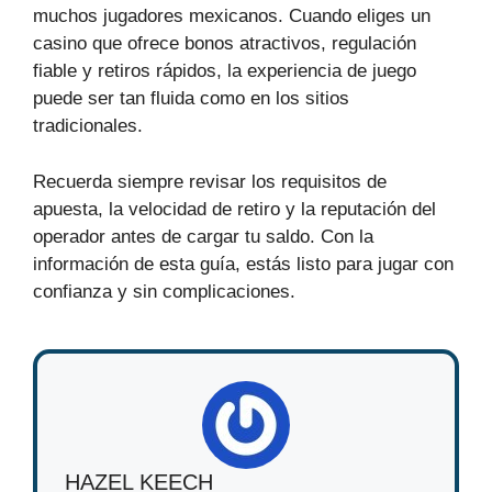
muchos jugadores mexicanos. Cuando eliges un
casino que ofrece bonos atractivos, regulación
fiable y retiros rápidos, la experiencia de juego
puede ser tan fluida como en los sitios
tradicionales.
Recuerda siempre revisar los requisitos de
apuesta, la velocidad de retiro y la reputación del
operador antes de cargar tu saldo. Con la
información de esta guía, estás listo para jugar con
confianza y sin complicaciones.
HAZEL KEECH