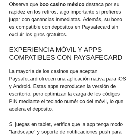
Observa que
boo casino méxico
destaca por su
rapidez en los retiros, algo importante si prefieres
jugar con ganancias inmediatas. Además, su bono
es compatible con depósitos en Paysafecard sin
excluir los giros gratuitos.
EXPERIENCIA MÓVIL Y APPS
COMPATIBLES CON PAYSAFECARD
La mayoría de los casinos que aceptan
Paysafecard ofrecen una aplicación nativa para iOS
y Android. Estas apps reproducen la versión de
escritorio, pero optimizan la carga de los códigos
PIN mediante el teclado numérico del móvil, lo que
acelera el depósito.
Si juegas en tablet, verifica que la app tenga modo
“landscape” y soporte de notificaciones push para