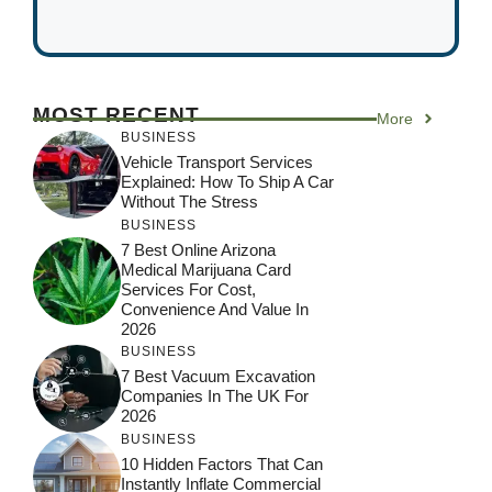
MOST RECENT
More
BUSINESS
Vehicle Transport Services
Explained: How To Ship A Car
Without The Stress
BUSINESS
7 Best Online Arizona
Medical Marijuana Card
Services For Cost,
Convenience And Value In
2026
BUSINESS
7 Best Vacuum Excavation
Companies In The UK For
2026
BUSINESS
10 Hidden Factors That Can
Instantly Inflate Commercial