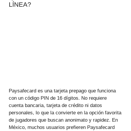
LÍNEA?
Paysafecard es una tarjeta prepago que funciona
con un código PIN de 16 dígitos. No requiere
cuenta bancaria, tarjeta de crédito ni datos
personales, lo que la convierte en la opción favorita
de jugadores que buscan anonimato y rapidez. En
México, muchos usuarios prefieren Paysafecard