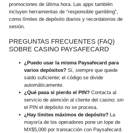
promociones de última hora. Las apps también
incluyen herramientas de “responsible gambling”,
como límites de depósito diarios y recordatorios de
sesión.
PREGUNTAS FRECUENTES (FAQ)
SOBRE CASINO PAYSAFECARD
¿Puedo usar la misma Paysafecard para
varios depósitos?
Sí, siempre que quede
saldo suficiente; el código se divide
automáticamente.
¿Qué pasa si pierdo el PIN?
Contacta al
servicio de atención al cliente del casino; sin
el PIN el depósito no se procesa.
¿Hay límites máximos de depósito?
La
mayoría de los operadores pone un tope de
MX$5,000 por transacción con Paysafecard.