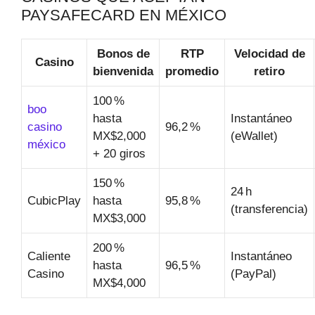
PAYSAFECARD EN MÉXICO
Bonos de
RTP
Velocidad de
Casino
bienvenida
promedio
retiro
100 %
boo
hasta
Instantáneo
casino
96,2 %
MX$2,000
(eWallet)
méxico
+ 20 giros
150 %
24 h
CubicPlay
hasta
95,8 %
(transferencia)
MX$3,000
200 %
Caliente
Instantáneo
hasta
96,5 %
Casino
(PayPal)
MX$4,000